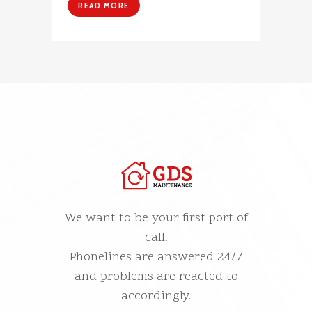
READ MORE
We want to be your first port of
call.
Phonelines are answered 24/7
and problems are reacted to
accordingly.